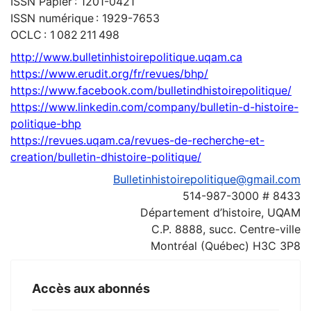
ISSN Papier : 1201-0421
ISSN numérique : 1929-7653
OCLC : 1 082 211 498
http://www.bulletinhistoirepolitique.uqam.ca
https://www.erudit.org/fr/revues/bhp/
https://www.facebook.com/bulletindhistoirepolitique/
https://www.linkedin.com/company/bulletin-d-histoire-
politique-bhp
https://revues.uqam.ca/revues-de-recherche-et-
creation/bulletin-dhistoire-politique/
Bulletinhistoirepolitique@gmail.com
514-987-3000 # 8433
Département d’histoire, UQAM
C.P. 8888, succ. Centre-ville
Montréal (Québec) H3C 3P8
Accès aux abonnés