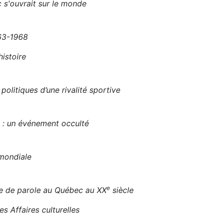
 s'ouvrait sur le monde
963-1968
histoire
litiques d’une rivalité sportive
l : un événement occulté
mondiale
e
se de parole au Québec au XX
siècle
s Affaires culturelles