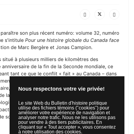
e paraître son plus récent numéro: volume 32, numéro
 s'intitule
Pour une histoire globale du Canada face
ection de Marc Bergère et Jonas Campion.
 situé à plusieurs milliers de kilomètres des
 anniversaire de la fin de la Seconde mondiale, ce
ant tant ce que le conflit « fait » au Canada – dans
omment le pays s’y engage. L’approche développée au
laire, de l’individu à la communauté locale, de la
Nous respectons votre vie privée!
 de la place du Canada et des Canadiens sur la scène
ogique large, elle interroge le conflit au prisme des
Le site Web du Bulletin d'histoire politique
utilise des fichiers témoins ("cookies") pour
pact sur le Canada des années 1950. Enfin, les
améliorer votre expérience de navigation et
de sources « nouvelles » pour renouveler la
analyser notre trafic. Nous ne les utilisons pas
pour vendre à des tiers publicitaires. En
cliquant sur « Tout accepter », vous consentez
à notre utilisation des cookies.