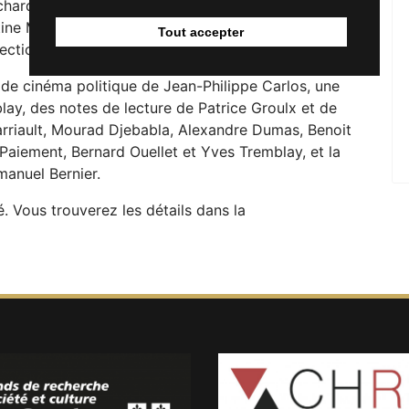
chard, Jonas Campion, Lucile Chaput, Caroline
ine Machiels, Jean-Michel Turcotte, Luca Sollai et
Tout accepter
irection de Jonas Campion et Marc Bergère.
de cinéma politique de Jean-Philippe Carlos, une
blay, des notes de lecture de Patrice Groulx et de
arriault, Mourad Djebabla, Alexandre Dumas, Benoit
Paiement, Bernard Ouellet et Yves Tremblay, et la
anuel Bernier.
 Vous trouverez les détails dans la